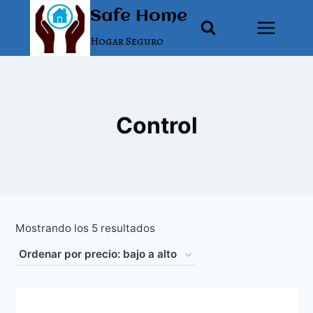
Saltar
Safe Home
al
Hogar Seguro
contenido
Control
Ordenado
Mostrando los 5 resultados
por
precio:
bajo
a