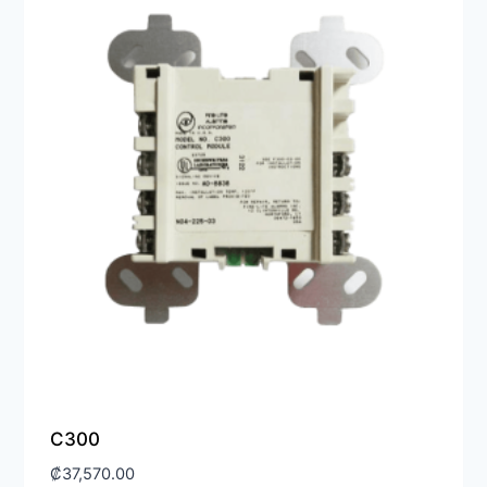
alto
C300
₡
37,570.00