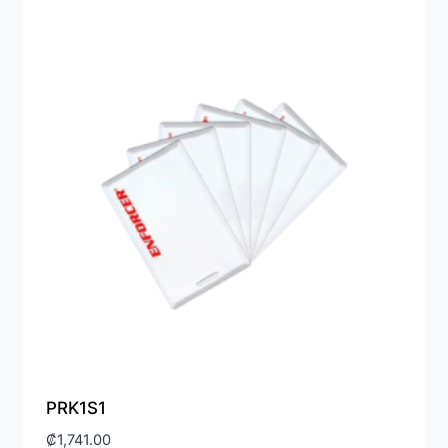
PRK1S1
₡
1,741.00