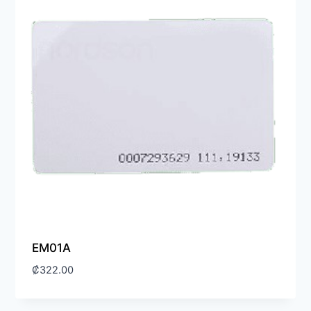
alto
EM01A
₡
322.00