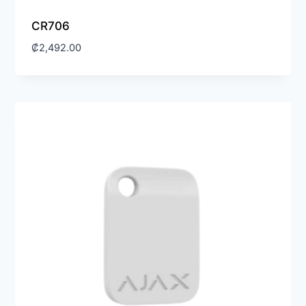
CR706
₡
2,492.00