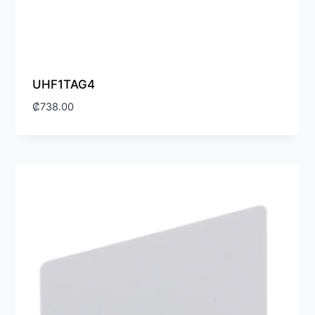
UHF1TAG4
₡
738.00