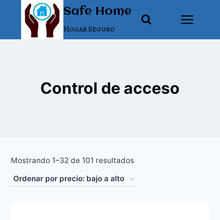
Saltar
Safe Home
al
Hogar Seguro
contenido
Control de acceso
Ordenado
Mostrando 1–32 de 101 resultados
por
precio:
bajo
a