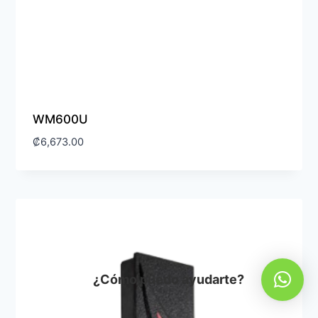
WM600U
₡
6,673.00
¿Cómo puedo ayudarte?