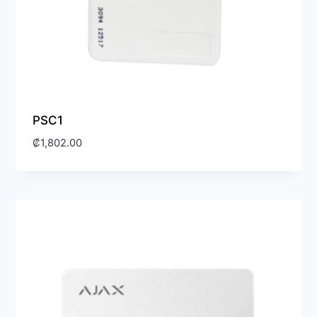
PSC1
₡
1,802.00