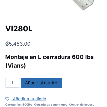
VI280L
₡
5,453.00
Montaje en L cerradura 600 lbs
(Vians)
VI280L
Añadir al carrito
cantidad
Añadir a tu diario
Categorías:
600lbs
,
Cerraduras y montages
,
Control de acceso