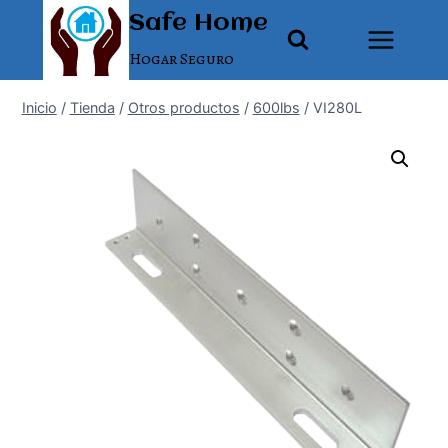
Saltar
Safe Home
al
Hogar Seguro
contenido
Inicio
/
Tienda
/
Otros productos
/
600lbs
/
VI280L