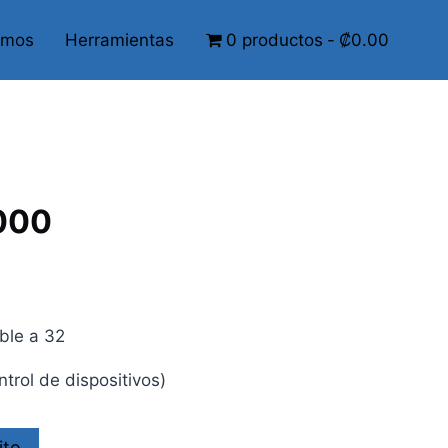
omos
Herramientas
0 productos
₡0.00
000
ble a 32
trol de dispositivos)
ito