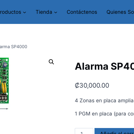
roductos
Tienda
Contáctenos
Quienes S
larma SP4000
Alarma SP4
₡
30,000.00
4 Zonas en placa amplia
1 PGM en placa (para con
Alarma
Añadir al carr