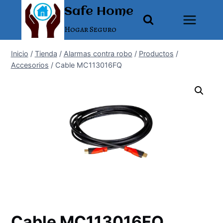
Saltar
Safe Home
al
Hogar Seguro
contenido
Inicio
/
Tienda
/
Alarmas contra robo
/
Productos
/
Accesorios
/
Cable MC113016FQ
Cable MC113016FQ