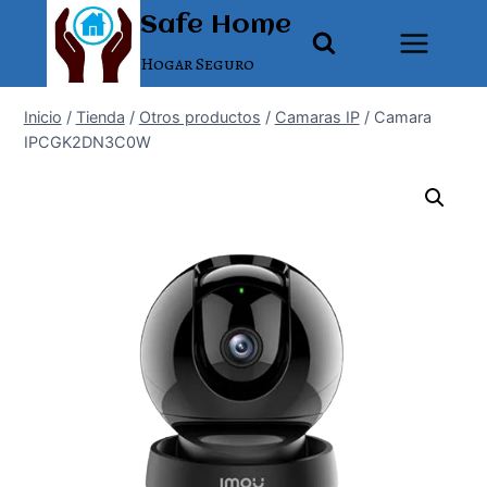
Saltar
Safe Home
al
Hogar Seguro
contenido
Inicio
/
Tienda
/
Otros productos
/
Camaras IP
/
Camara
IPCGK2DN3C0W