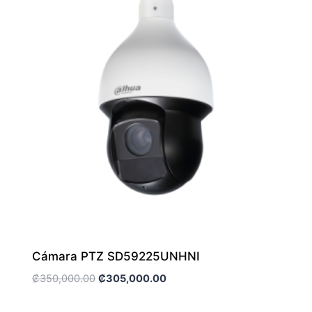
Cámara PTZ SD59225UNHNI
El
El
₡
350,000.00
₡
305,000.00
precio
precio
original
actual