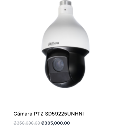
Cámara PTZ SD59225UNHNI
El
El
₡
350,000.00
₡
305,000.00
precio
precio