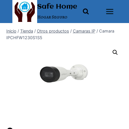
Saltar
Safe Home
al
Hogar Seguro
contenido
Inicio
/
Tienda
/
Otros productos
/
Camaras IP
/
Camara
IPCHFW1230S1S5