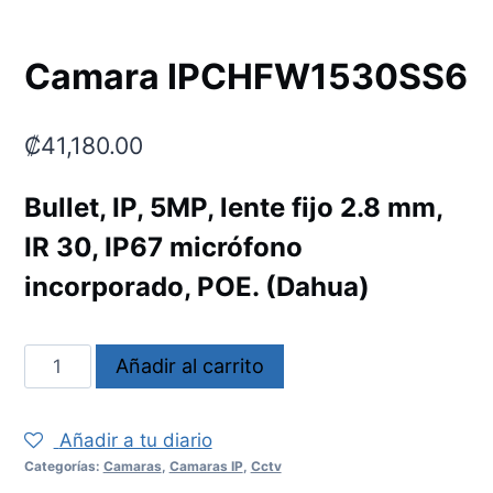
Camara IPCHFW1530SS6
₡
41,180.00
Bullet, IP, 5MP, lente fijo 2.8 mm,
IR 30, IP67 micrófono
incorporado, POE. (Dahua)
Camara
Añadir al carrito
IPCHFW1530SS6
cantidad
Añadir a tu diario
Categorías:
Camaras
,
Camaras IP
,
Cctv