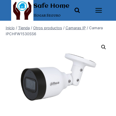
Saltar
Safe Home
al
Hogar Seguro
contenido
Inicio
/
Tienda
/
Otros productos
/
Camaras IP
/
Camara
IPCHFW1530SS6