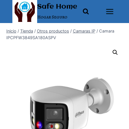
Saltar
Safe Home
al
Hogar Seguro
contenido
Inicio
/
Tienda
/
Otros productos
/
Camaras IP
/
Camara
IPCPFW3849SA180ASPV