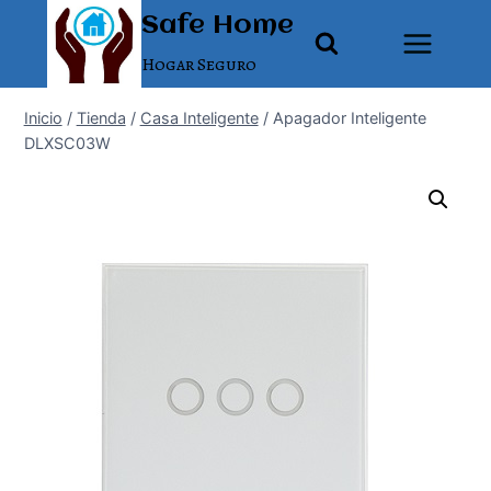
Saltar
Safe Home
al
Hogar Seguro
contenido
Inicio
/
Tienda
/
Casa Inteligente
/
Apagador Inteligente
DLXSC03W