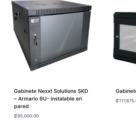
Gabinete Nexxt Solutions SKD
Gabine
– Armario 6U- instalable en
₡
117,675
pared
₡
95,000.00