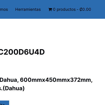
omos
Herramientas
0 productos
₡0.00
FC200D6U4D
9” Dahua, 600mmx450mmx372mm,
s.(Dahua)