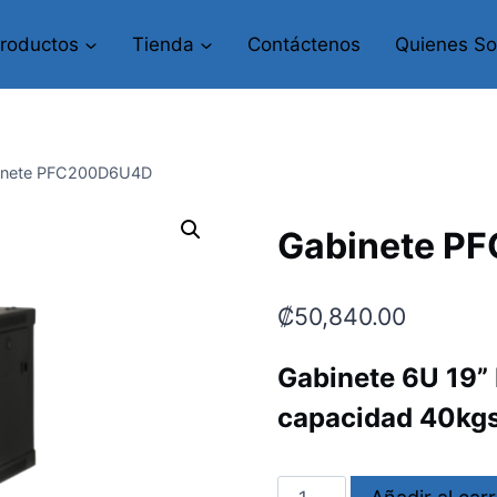
roductos
Tienda
Contáctenos
Quienes S
inete PFC200D6U4D
Gabinete P
₡
50,840.00
Gabinete 6U 1
capacidad 40kg
Gabinete