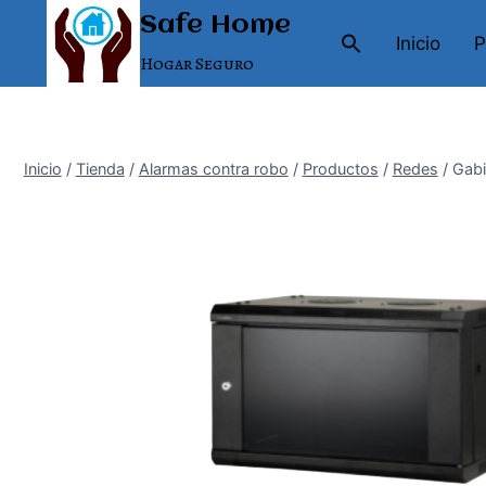
Saltar
Safe Home
al
Inicio
P
Hogar Seguro
contenido
Inicio
/
Tienda
/
Alarmas contra robo
/
Productos
/
Redes
/
Gab