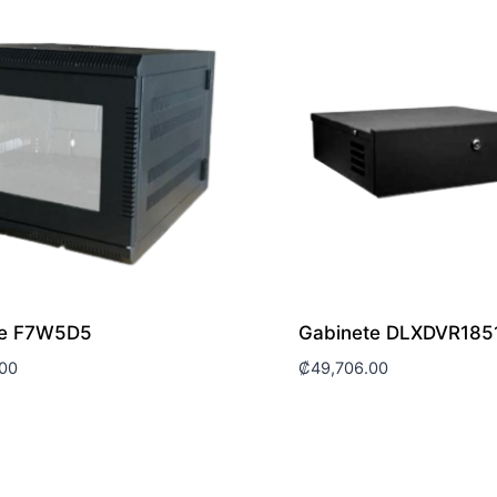
te F7W5D5
Gabinete DLXDVR185
.00
₡
49,706.00