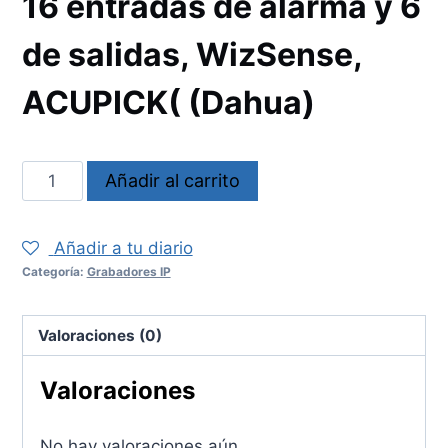
16 entradas de alarma y 6
de salidas, WizSense,
ACUPICK( (Dahua)
Grabador
Añadir al carrito
NVR5416EI
cantidad
Añadir a tu diario
Categoría:
Grabadores IP
Valoraciones (0)
Valoraciones
No hay valoraciones aún.