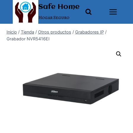
Saltar
Safe Home
al
Hogar Seguro
contenido
Inicio
/
Tienda
/
Otros productos
/
Grabadores IP
/
Grabador NVR5416EI