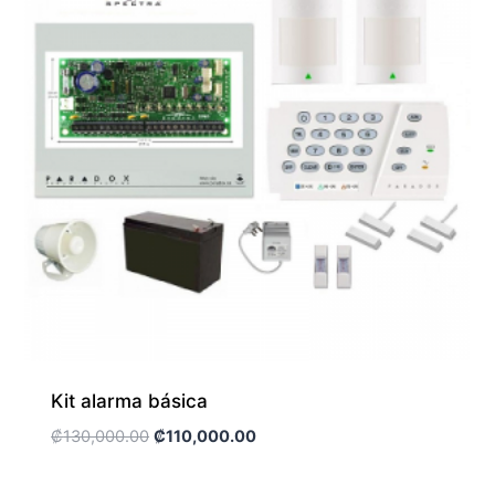
Kit alarma básica
El
El
₡
130,000.00
₡
110,000.00
precio
precio
original
actual