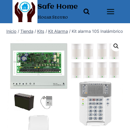
Saltar
Safe Home
al
Hogar Seguro
contenido
Inicio
/
Tienda
/
Kits
/
Kit Alarma
/
Kit alarma 10S Inalámbrico