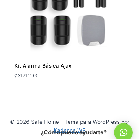
Kit Alarma Básica Ajax
₡
317,111.00
© 2026 Safe Home - Tema para WordPress por
Kadence WP
¿Cómo puedo ayudarte?