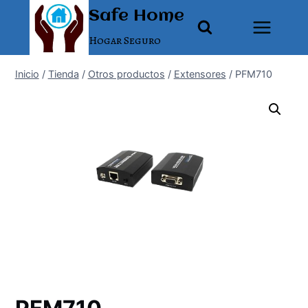
Saltar
Safe Home
al
Hogar Seguro
contenido
Inicio
/
Tienda
/
Otros productos
/
Extensores
/
PFM710