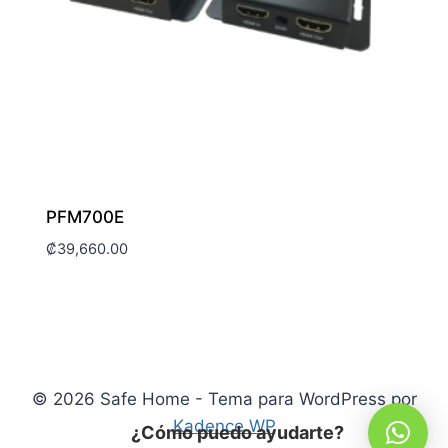
PFM700E
₡
39,660.00
© 2026 Safe Home - Tema para WordPress por
Kadence WP
¿Cómo puedo ayudarte?