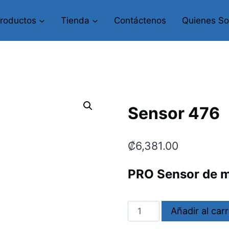
roductos
Tienda
Contáctenos
Quienes S
Sensor 476
₡
6,381.00
PRO Sensor de m
Sensor
Añadir al carr
476