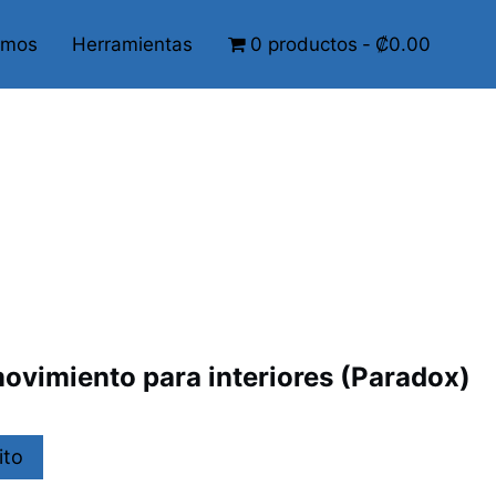
omos
Herramientas
0 productos
₡0.00
ovimiento para interiores (Paradox)
ito