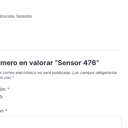
tra robo
,
Sensores
rimero en valorar “Sensor 476”
e correo electrónico no será publicada.
Los campos obligatorios
os con
*
ión
*
ión
*