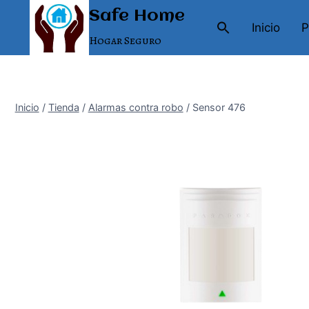
Saltar
Safe Home
al
Inicio
P
Hogar Seguro
contenido
Inicio
/
Tienda
/
Alarmas contra robo
/
Sensor 476