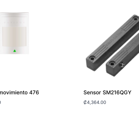
movimiento 476
Sensor SM216QGY
0
₡
4,364.00