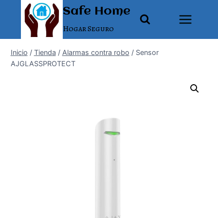
Saltar
Safe Home
al
Hogar Seguro
contenido
Inicio
/
Tienda
/
Alarmas contra robo
/
Sensor
AJGLASSPROTECT