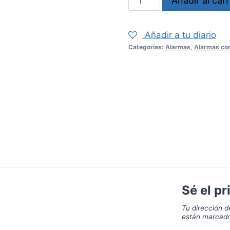
Añadir al carr
DG85
cantidad
Añadir a tu diario
Categorías:
Alarmas
,
Alarmas con
Sé el p
Tu dirección d
están marcad