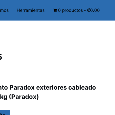
omos
Herramientas
0 productos
₡0.00
5
to Paradox exteriores cableado
kg (Paradox)