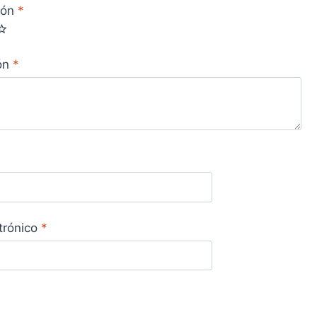
ión
*
ión
*
trónico
*