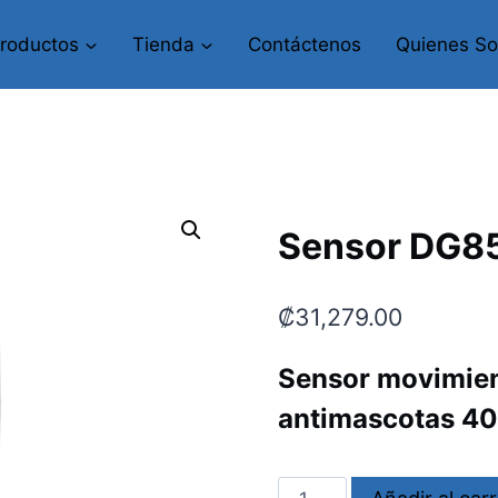
roductos
Tienda
Contáctenos
Quienes S
Sensor DG8
₡
31,279.00
Sensor movimien
antimascotas 40
Sensor