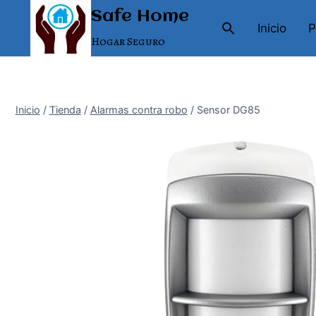
Saltar
Safe Home
al
Inicio
P
Hogar Seguro
contenido
Inicio
/
Tienda
/
Alarmas contra robo
/
Sensor DG85