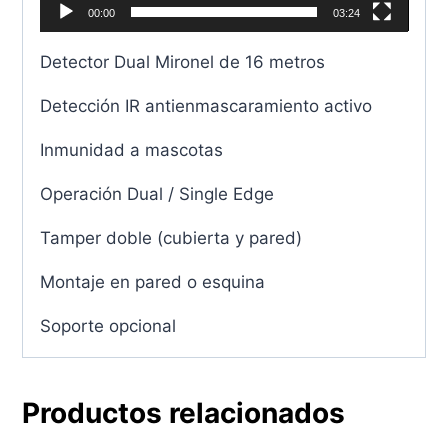
00:00
03:24
c
t
Detector Dual Mironel de 16 metros
o
Detección IR antienmascaramiento activo
r
d
Inmunidad a mascotas
e
v
Operación Dual / Single Edge
í
Tamper doble (cubierta y pared)
d
e
Montaje en pared o esquina
o
Soporte opcional
Productos relacionados