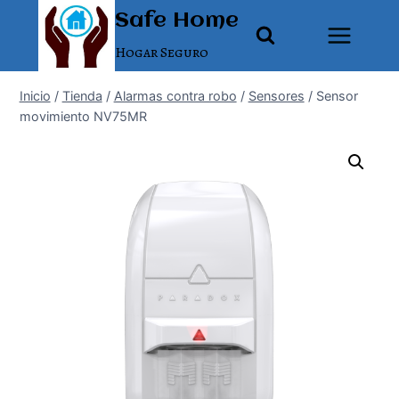
Saltar
Safe Home
al
Hogar Seguro
contenido
Inicio
/
Tienda
/
Alarmas contra robo
/
Sensores
/
Sensor
movimiento NV75MR