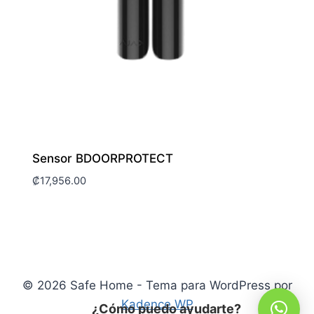
Sensor BDOORPROTECT
₡
17,956.00
© 2026 Safe Home - Tema para WordPress por
Kadence WP
¿Cómo puedo ayudarte?