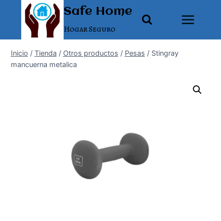
Saltar
Safe Home
al
Hogar Seguro
contenido
Inicio
/
Tienda
/
Otros productos
/
Pesas
/
Stingray
mancuerna metalica