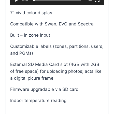
00:00
01:48
c
t
7″ vivid color display
o
Compatible with Swan, EVO and Spectra
r
d
Built – in zone input
e
v
Customizable labels (zones, partitions, users,
í
and PGMs)
d
External SD Media Card slot (4GB with 2GB
e
of free space) for uploading photos; acts like
o
a digital picure frame
Firmware upgradable via SD card
Indoor temperature reading