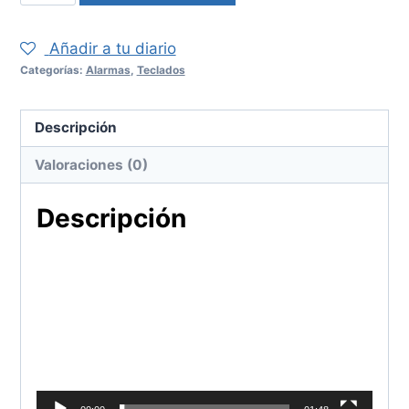
TM70
cantidad
Añadir a tu diario
Categorías:
Alarmas
,
Teclados
Descripción
Valoraciones (0)
Descripción
R
e
p
r
o
d
u