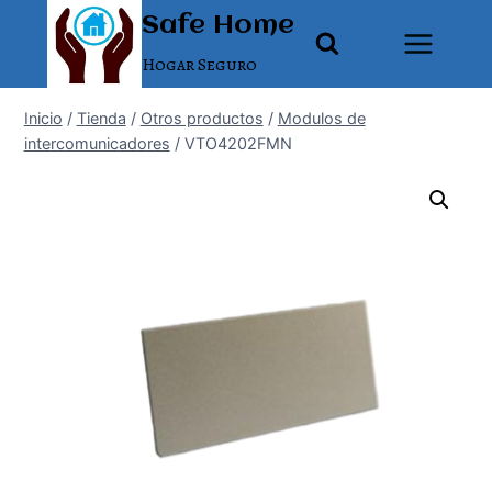
Saltar
Safe Home
al
Hogar Seguro
contenido
Inicio
/
Tienda
/
Otros productos
/
Modulos de
intercomunicadores
/
VTO4202FMN