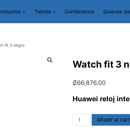
roductos
Tienda
Contáctenos
Quienes S
h fit 3 negro
Watch fit 3 
₡
66,876.00
Huawei reloj inte
Watch
Añadir al carr
fit