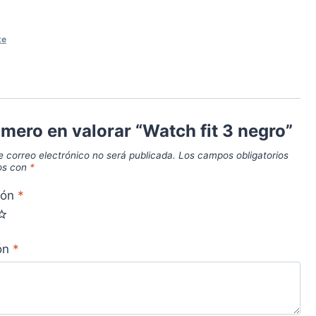
te
imero en valorar “Watch fit 3 negro”
e correo electrónico no será publicada.
Los campos obligatorios
os con
*
ión
*
ión
*