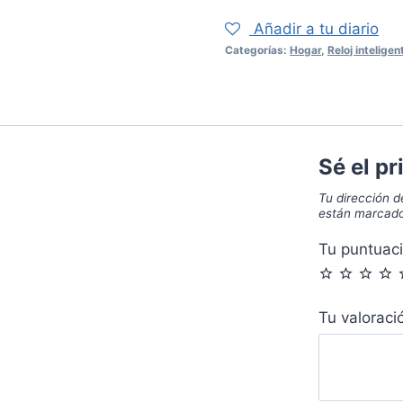
3
Añadir a tu diario
negro
Categorías:
Hogar
,
Reloj inteligen
cantidad
Sé el pr
Tu dirección d
están marcad
Tu puntuac
Tu valorac