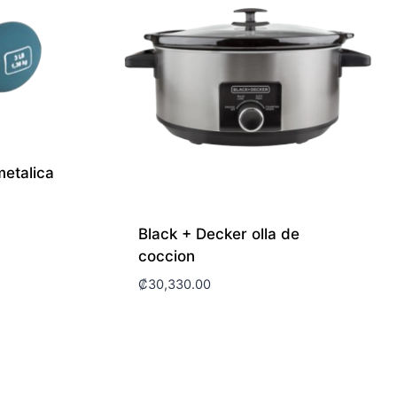
etalica
Black + Decker olla de
coccion
₡
30,330.00