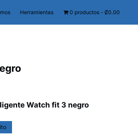
omos
Herramientas
0 productos
₡0.00
negro
ligente Watch fit 3 negro
ito