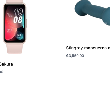
Stingray mancuerna m
₡
3,550.00
Sakura
00