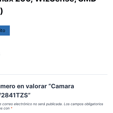
)
ito
P
rimero en valorar “Camara
2841TZS”
e correo electrónico no será publicada.
Los campos obligatorios
os con
*