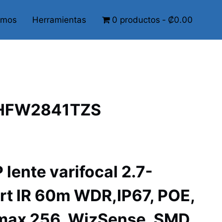
omos
Herramientas
0 productos
₡0.00
CHFW2841TZS
 lente varifocal 2.7-
t IR 60m WDR,IP67, POE,
max 256, WizSense, SMD