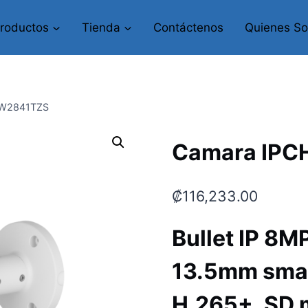
roductos
Tienda
Contáctenos
Quienes S
FW2841TZS
Camara IP
₡
116,233.00
Bullet IP 8MP
13.5mm smar
H.265+, SD 