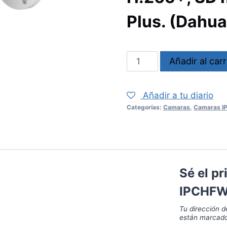
Plus. (Dahua
Camara
Añadir al carr
IPCHFW2841TZS
cantidad
Añadir a tu diario
Categorías:
Camaras
,
Camaras I
Sé el p
IPCHFW
Tu dirección d
están marcad