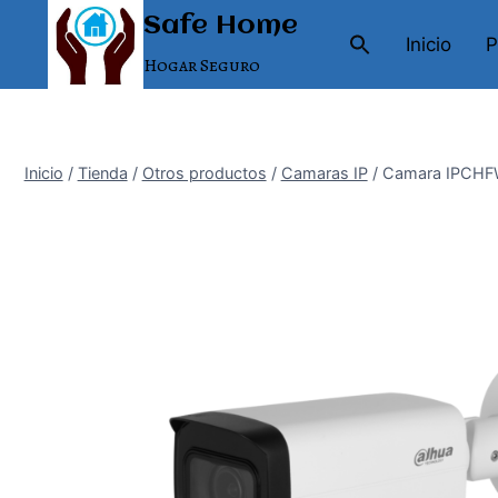
Saltar
Safe Home
al
Inicio
P
Hogar Seguro
contenido
Inicio
/
Tienda
/
Otros productos
/
Camaras IP
/
Camara IPCH