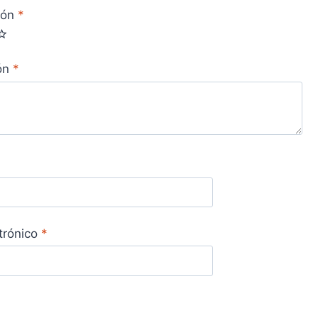
ión
*
ión
*
trónico
*