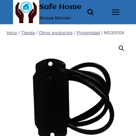
Saltar
Safe Home
al
Hogar Seguro
contenido
Inicio
/
Tienda
/
Otros productos
/
Proximidad
/
MS3000X