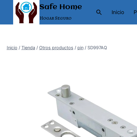
Saltar
Safe Home
al
Inicio
P
Hogar Seguro
contenido
Inicio
/
Tienda
/
Otros productos
/
pin
/
SD997AQ