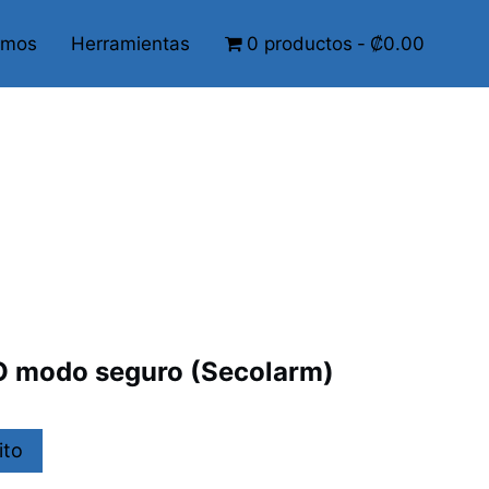
omos
Herramientas
0 productos
₡0.00
O modo seguro (Secolarm)
ito