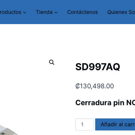
roductos
Tienda
Contáctenos
Quienes S
SD997AQ
₡
130,498.00
Cerradura pin N
SD997AQ
Añadir al carr
cantidad