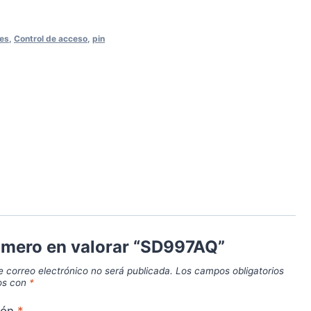
es
,
Control de acceso
,
pin
rimero en valorar “SD997AQ”
e correo electrónico no será publicada.
Los campos obligatorios
os con
*
ión
*