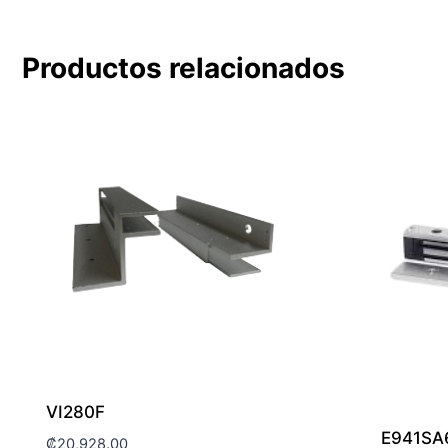
Productos relacionados
VI280F
E941SA
₡
20,928.00