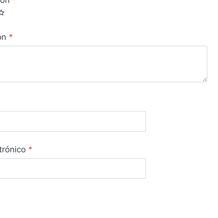
ión
*
trónico
*