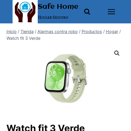
Saltar
Safe Home
al
Hogar Seguro
contenido
Inicio
/
Tienda
/
Alarmas contra robo
/
Productos
/
Hogar
/
Watch fit 3 Verde
Watch fit 3 Verde