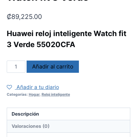
₡
89,225.00
Huawei reloj inteligente Watch fit
3 Verde 55020CFA
Watch
Añadir al carrito
fit
3
Añadir a tu diario
Verde
Categorías:
Hogar
,
Reloj inteligente
cantidad
Descripción
Valoraciones (0)