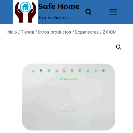
Saltar
Safe Home
al
Hogar Seguro
contenido
Inicio
/
Tienda
/
Otros productos
/
Expansoras
/
ZX10M